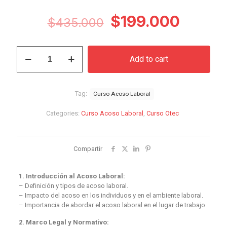
Original
Curren
$
199.000
$
435.000
price
price
was:
is:
Curso
Add to cart
Acoso
$435.000.
$199.0
Laboral
quantity
Tag:
Curso Acoso Laboral
Categories:
Curso Acoso Laboral
,
Curso Otec
Compartir
1. Introducción al Acoso Laboral:
– Definición y tipos de acoso laboral.
– Impacto del acoso en los individuos y en el ambiente laboral.
– Importancia de abordar el acoso laboral en el lugar de trabajo.
2. Marco Legal y Normativo: