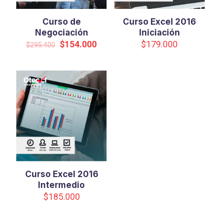
Curso de
Curso Excel 2016
Negociación
Iniciación
Original
Current
$
154.000
$
179.000
$
295.400
price
price
was:
is:
$295.400.
$154.000.
Curso Excel 2016
Intermedio
$
185.000