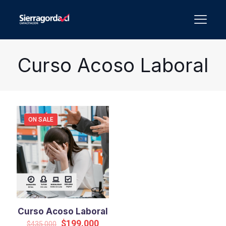
Curso Acoso Laboral
ON SALE
Curso Acoso Laboral
Original
Current
$
199.000
$
435.000