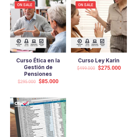
ON SALE
ON SALE
Curso Ética en la
Curso Ley Karin
Gestión de
Original
Curren
$
275.000
$
499.000
price
price
Pensiones
was:
is:
Original
Current
$
85.000
$
295.000
$499.000.
$275.0
price
price
was:
is:
$295.000.
$85.000.