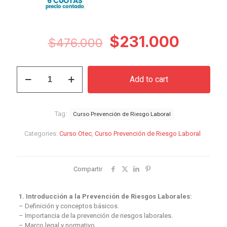
Original
Curren
$
231.000
$
476.000
price
price
was:
is:
Curso
Add to cart
Prevención
$476.000.
$231.0
de
Riesgo
Laboral
Tag:
Curso Prevención de Riesgo Laboral
quantity
Categories:
Curso Otec
,
Curso Prevención de Riesgo Laboral
Compartir
1. Introducción a la Prevención de Riesgos Laborales:
– Definición y conceptos básicos.
– Importancia de la prevención de riesgos laborales.
– Marco legal y normativo.