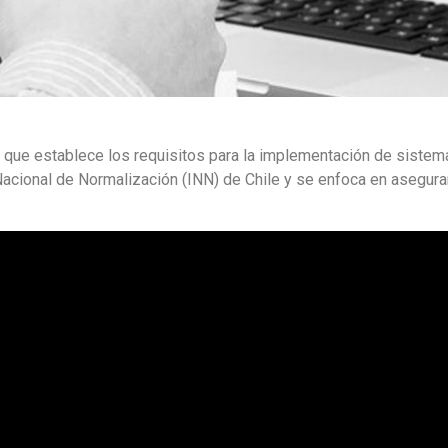
 que establece los requisitos para la implementación de sistem
 Nacional de Normalización (INN) de Chile y se enfoca en asegur