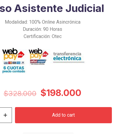
so Asistente Judicial
Modalidad: 100% Online Asincrónica
Duración: 90 Horas
Certificación: Otec
Original
Current
$
198.000
$
328.000
price
price
was:
is:
Add to cart
$328.000.
$198.000.