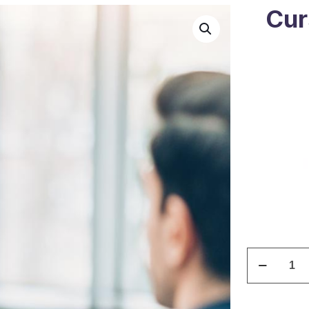
Cur
Curso
Asistente
Judicial
quantity