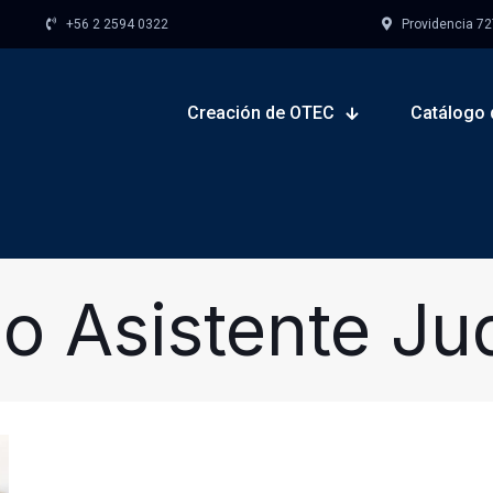
+56 2 2594 0322
Providencia 727,
Creación de OTEC
Catálogo 
o Asistente Jud