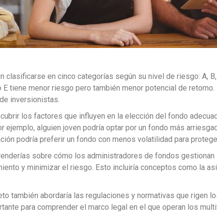
 clasificarse en cinco categorías según su nivel de riesgo: A, B,
o E tiene menor riesgo pero también menor potencial de retorno. 
de inversionistas.
 cubrir los factores que influyen en la elección del fondo adecuad
Por ejemplo, alguien joven podría optar por un fondo más arriesga
ación podría preferir un fondo con menos volatilidad para protege
renderías sobre cómo los administradores de fondos gestionan las
iento y minimizar el riesgo. Esto incluiría conceptos como la asi
eto también abordaría las regulaciones y normativas que rigen 
ortante para comprender el marco legal en el que operan los mu