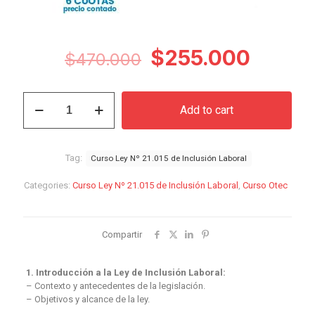
Original
Curren
$
255.000
$
470.000
price
price
was:
is:
Curso
Add to cart
Ley
$470.000.
$255.
Nº
21.015
de
Tag:
Curso Ley Nº 21.015 de Inclusión Laboral
Inclusión
Laboral
Categories:
Curso Ley Nº 21.015 de Inclusión Laboral
,
Curso Otec
quantity
Compartir
1. Introducción a la Ley de Inclusión Laboral:
– Contexto y antecedentes de la legislación.
– Objetivos y alcance de la ley.