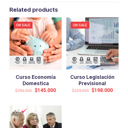
Related products
ON SALE
ON SALE
Curso Economía
Curso Legislación
Domestica
Previsional
Original
Current
Original
Curren
$
145.000
$
198.000
$
296.000
$
329.000
price
price
price
price
was:
is:
was:
is:
$296.000.
$145.000.
$329.000.
$198.0