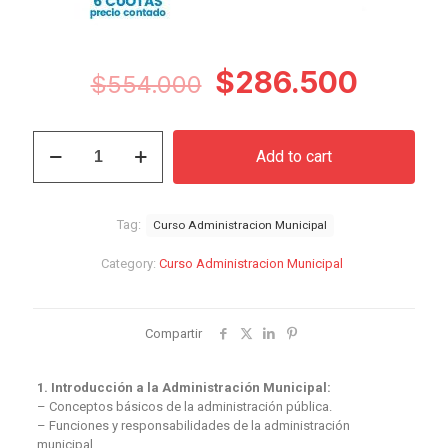
Original
Curren
$
286.500
$
554.000
price
price
was:
is:
Curso
Add to cart
Administración
$554.000.
$286.
Municipal
quantity
Tag:
Curso Administracion Municipal
Category:
Curso Administracion Municipal
Compartir
1. Introducción a la Administración Municipal:
– Conceptos básicos de la administración pública.
– Funciones y responsabilidades de la administración
municipal.