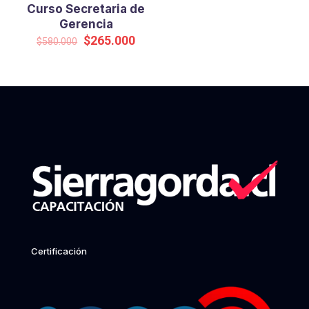
Curso Secretaria de
Gerencia
Original
Current
$
265.000
$
580.000
price
price
was:
is:
$580.000.
$265.000.
Certificación