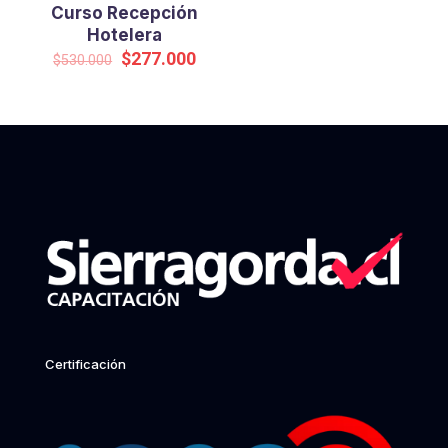
Curso Recepción
Hotelera
Original
Current
$
277.000
$
530.000
price
price
was:
is:
$530.000.
$277.000.
Certificación