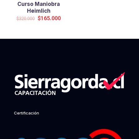
Curso Maniobra
Heimlich
Original
Current
$
165.000
$
320.000
price
price
was:
is:
$320.000.
$165.000.
Certificación