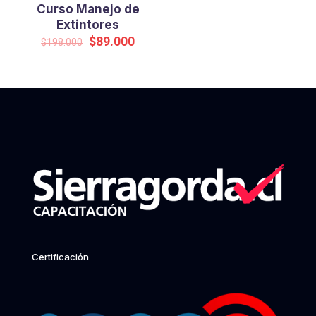
Curso Manejo de
Extintores
Original
Current
$
89.000
$
198.000
price
price
was:
is:
$198.000.
$89.000.
Certificación