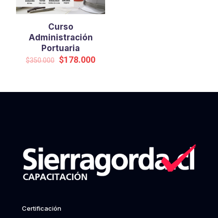
Curso
Administración
Portuaria
Original
Current
$
178.000
$
350.000
price
price
was:
is:
$350.000.
$178.000.
Certificación