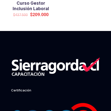
Curso Gestor
Inclusión Laboral
Original
Current
$
209.000
$
437.500
price
price
was:
is:
$437.500.
$209.000.
Certificación