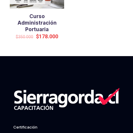
Curso
Administración
Portuaria
Original
Current
$
178.000
$
350.000
price
price
was:
is:
$350.000.
$178.000.
Certificación